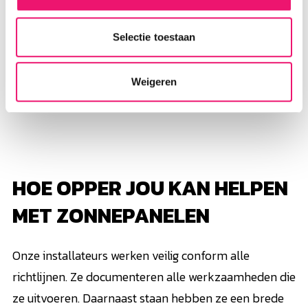
kunnen onze installateurs veilig en zeker werken op
hoge en schuine daken. Ook zijn onze teams allemaal
Selectie toestaan
voorzien van een Altrex steiger en Altrex lift om de
zonnepanelen naar het dak te brengen. Optimale
Weigeren
veiligheid gegarandeerd!
HOE OPPER JOU KAN HELPEN
MET ZONNEPANELEN
Onze installateurs werken veilig conform alle
richtlijnen. Ze documenteren alle werkzaamheden die
ze uitvoeren. Daarnaast staan hebben ze een brede