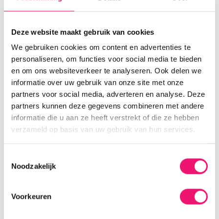
Bespaar je nu al op stroom met je panelen? Dan haal
je met een
zonnestroomboiler
nóg meer uit je
Deze website maakt gebruik van cookies
investering én vermijd je terugleverkosten en jaarlijks
We gebruiken cookies om content en advertenties te
stijgende stroomtarieven.
personaliseren, om functies voor social media te bieden
en om ons websiteverkeer te analyseren. Ook delen we
informatie over uw gebruik van onze site met onze
partners voor social media, adverteren en analyse. Deze
partners kunnen deze gegevens combineren met andere
informatie die u aan ze heeft verstrekt of die ze hebben
verzameld op basis van uw gebruik van hun services.
OPPER
IS JOUW PARTNER IN
VERDUURZAMING
Toestemmingsselectie
Noodzakelijk
Wil jij méér uit je zonnepanelen halen,
Voorkeuren
terugleverkosten vermijden en op gas besparen?
Maak dan jouw duurzame thuisoplossing compleet