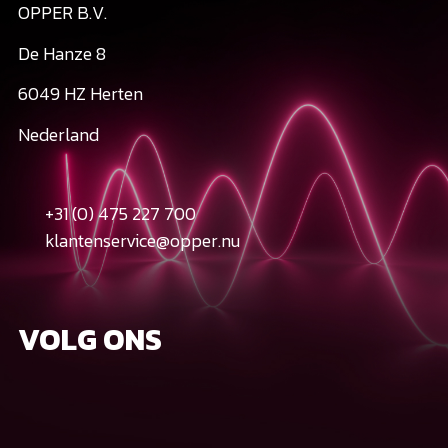
OPPER B.V.
De Hanze 8
6049 HZ Herten
Nederland
+31 (0) 475 227 700
klantenservice@opper.nu
VOLG ONS