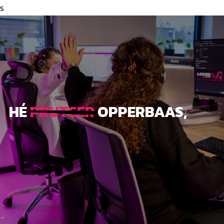
s
HÉ
PRUTSER
OPPERBAAS,