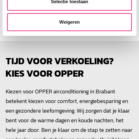
Selectie toestaan
Gebruiksklaar
: we zorgen dat je volledig op de
hoogte bent van de werking van je nieuwe systeem.
Weigeren
TIJD VOOR VERKOELING?
KIES VOOR OPPER
Kiezen voor OPPER airconditioning in Brabant
betekent kiezen voor comfort, energiebesparing en
een gezondere leefomgeving. Wij zorgen dat je klaar
bent voor de warme dagen en koude nachten, het
hele jaar door. Ben je klaar om de stap te zetten naar