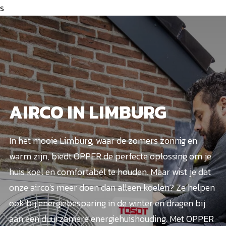
s
AIRCO IN LIMBURG
In het mooie Limburg, waar de zomers zonnig en
warm zijn, biedt OPPER de perfecte oplossing om je
huis koel en comfortabel te houden. Maar wist je dat
onze airco's meer doen dan alleen koelen? Ze helpen
ook bij energiebesparing in de winter en dragen bij
aan een duurzamere energiehuishouding. Met OPPER