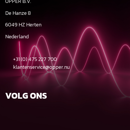
OPPER B.V.
De Hanze 8
6049 HZ Herten
Nederland
+31 (0) 475 227 700
klantenservice@opper.nu
VOLG ONS